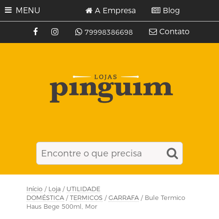
MENU
A Empresa
Blog
Contato
79998386698
Início
/
Loja
/
UTILIDADE
DOMÉSTICA
/
TERMICOS
/
GARRAFA
/ Bule Termico
Haus Bege 500ml, Mor