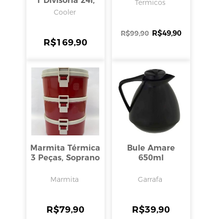
1 Divisoria 24l,
Termicos
Mor
Cooler
R$
49,90
R$
99,90
R$
169,90
Marmita Térmica
Bule Amare
3 Peças, Soprano
650ml
Marmita
Garrafa
R$
79,90
R$
39,90