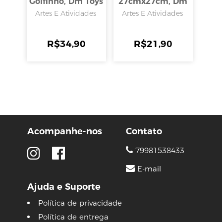
Golfinho, Dm Toys
27cmx27cm, Dm
Toys
Artes E Atividades
Artes E Atividades
R$
34,90
R$
21,90
Acompanhe-nos
Contato
79981538433
E-mail
Ajuda e Suporte
Política de privacidade
Política de entrega