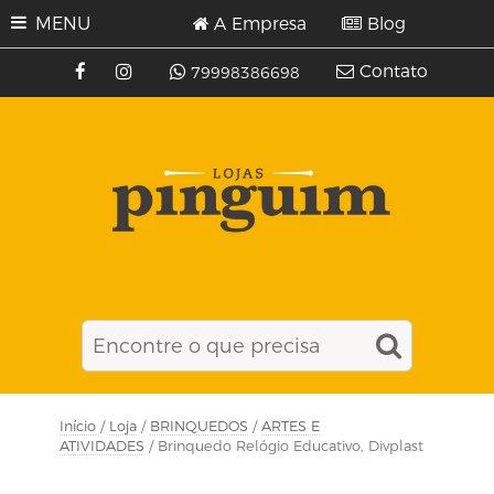
MENU
A Empresa
Blog
Contato
79998386698
Início
/
Loja
/
BRINQUEDOS
/
ARTES E
ATIVIDADES
/ Brinquedo Relógio Educativo, Divplast