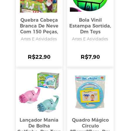
Quebra Cabeça
Bola Vinil
Branca De Neve
Estampa Sortida,
Com 150 Peças,
Dm Toys
Pais E Filhos
Artes E Atividades
Artes E Atividades
R$
22,90
R$
7,90
Lançador Mania
Quadro Mágico
De Bolha
Círculo