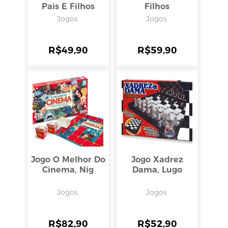
Pais E Filhos
Filhos
Jogos
Jogos
R$
49,90
R$
59,90
Jogo O Melhor Do
Jogo Xadrez
Cinema, Nig
Dama, Lugo
Jogos
Jogos
R$
82,90
R$
52,90