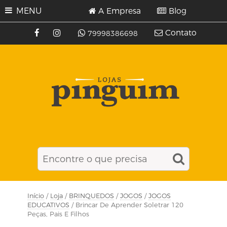
MENU
A Empresa
Blog
Contato
79998386698
Início
/
Loja
/
BRINQUEDOS
/
JOGOS
/
JOGOS
EDUCATIVOS
/ Brincar De Aprender Soletrar 120
Peças, Pais E Filhos