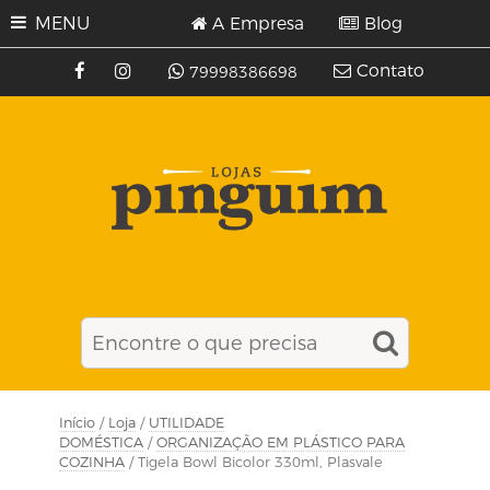
MENU
A Empresa
Blog
Contato
79998386698
Início
/
Loja
/
UTILIDADE
DOMÉSTICA
/
ORGANIZAÇÃO EM PLÁSTICO PARA
COZINHA
/ Tigela Bowl Bicolor 330ml, Plasvale