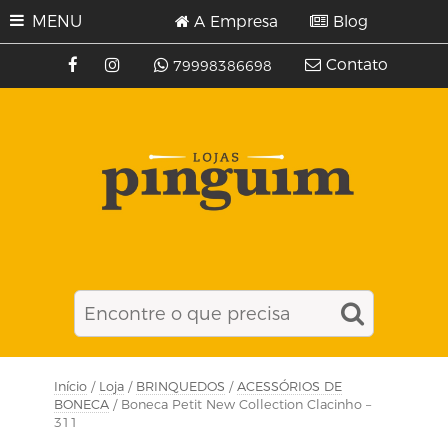
MENU
A Empresa
Blog
Contato
79998386698
Início
/
Loja
/
BRINQUEDOS
/
ACESSÓRIOS DE
BONECA
/ Boneca Petit New Collection Clacinho –
311