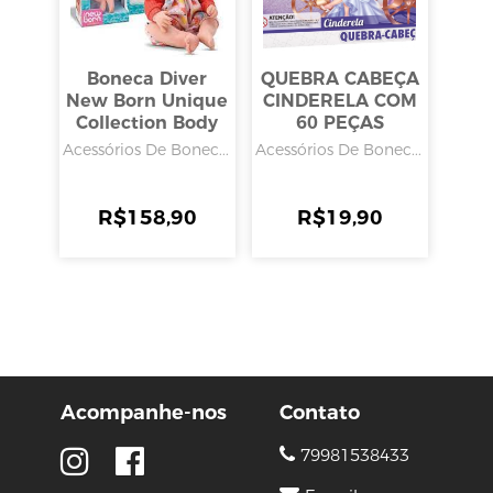
Boneca Diver
QUEBRA CABEÇA
New Born Unique
CINDERELA COM
Collection Body
60 PEÇAS
Laranja, Diver
31,5cmx22,5cm,
Acessórios De Bonec...
Acessórios De Bonec...
Toys
PAIS E FILHOS
R$
158,90
R$
19,90
Acompanhe-nos
Contato
79981538433