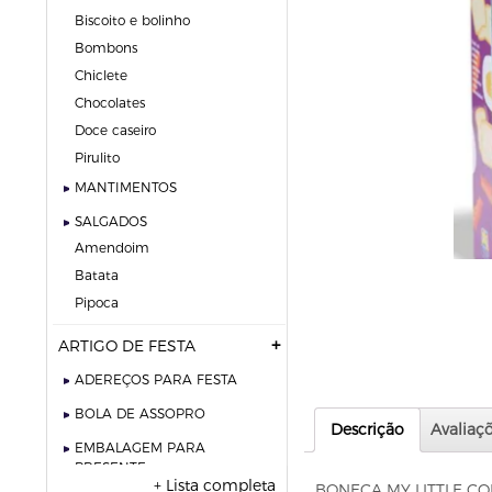
biscoito e bolinho
bombons
chiclete
chocolates
doce caseiro
pirulito
MANTIMENTOS
SALGADOS
amendoim
batata
pipoca
ARTIGO DE FESTA
ADEREÇOS PARA FESTA
BOLA DE ASSOPRO
Descrição
Avaliaçõ
EMBALAGEM PARA
PRESENTE
+ Lista completa
BONECA MY LITTLE CO