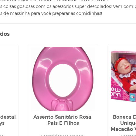
as coisas gostosas com os acessórios super descolados! Vem com 
es de massinha para você preparar as comidinhas!
ados
destal
Assento Sanitário Rosa,
Boneca D
ys
Pais E Filhos
Uniqu
Macacão V