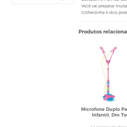
VELAS
Você vai preparar muit
vela fonte
Colherzinha e dois pot
vela numéricas
BEBIDAS
Produtos relacion
ÁGUA
ESPUMANTE
SUCO
BELEZA E PERFUMARIA
COLORAÇÃO DE CABELO
água oxigenada
CUIDADO COM O CABELO
condicionador
creme tratamento
finalizador
Microfone Duplo Pe
Infantil, Dm To
fixador
leavi-in,tônico e sérum