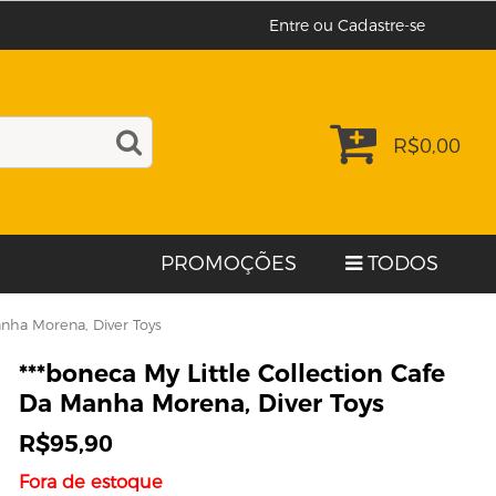
Entre ou Cadastre-se
R$
0,00
PROMOÇÕES
TODOS
anha Morena, Diver Toys
***boneca My Little Collection Cafe
Da Manha Morena, Diver Toys
R$
95,90
Fora de estoque