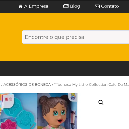
A Empresa
Blog
Contato
/
ACESSÓRIOS DE BONECA
/ ***boneca My Little Collection Cafe Da M