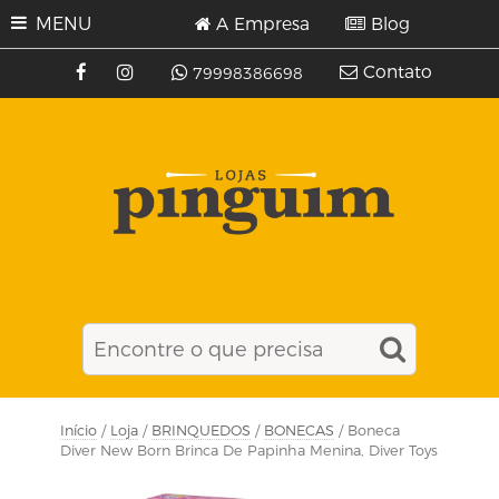
MENU
A Empresa
Blog
Contato
79998386698
Início
/
Loja
/
BRINQUEDOS
/
BONECAS
/ Boneca
Diver New Born Brinca De Papinha Menina, Diver Toys