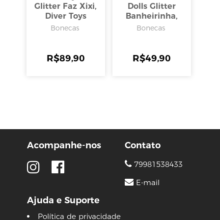
Glitter Faz Xixi,
Dolls Glitter
Diver Toys
Banheirinha,
Diver Toys
Bonecas
Bonecas
R$
89,90
R$
49,90
Acompanhe-nos
Contato
79981538433
E-mail
Ajuda e Suporte
Política de privacidade