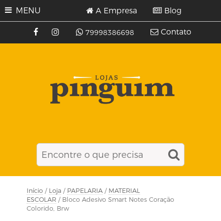
MENU
A Empresa
Blog
Contato
79998386698
Início
/
Loja
/
PAPELARIA
/
MATERIAL
ESCOLAR
/ Bloco Adesivo Smart Notes Coração
Colorido, Brw