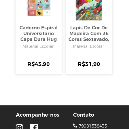
Caderno Espiral
Lapis De Cor De
Universitário
Madeira Com 36
Capa Dura Hug
Cores Sextavado,
Me 16 Matérias
Brw
Material Escolar
Material Escolar
256 Folhas,
Tilibra
R$
43,90
R$
31,90
Acompanhe-nos
Contato
79981538433