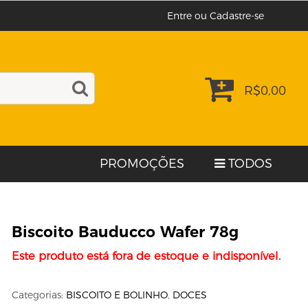
Entre ou Cadastre-se
R$
0,00
PROMOÇÕES
TODOS
Biscoito Bauducco Wafer 78g
Este produto está fora de estoque e indisponível.
Categorias:
BISCOITO E BOLINHO
,
DOCES