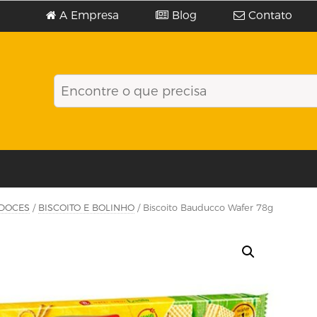
A Empresa
Blog
Contato
DOCES
/
BISCOITO E BOLINHO
/ Biscoito Bauducco Wafer 78g