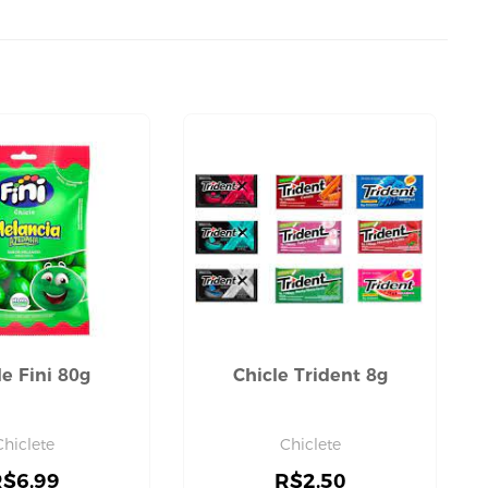
le Fini 80g
Chicle Trident 8g
Chiclete
Chiclete
R$
6,99
R$
2,50