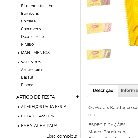
biscoito e bolinho
bombons
chiclete
chocolates
doce caseiro
pirulito
MANTIMENTOS
SALGADOS
amendoim
batata
pipoca
Descrição
Informa
ARTIGO DE FESTA
ADEREÇOS PARA FESTA
Os Wafers Bauducco são
dia.
BOLA DE ASSOPRO
ESPECIFICAÇÕES:
EMBALAGEM PARA
PRESENTE
Marca: Bauducco;
+ Lista completa