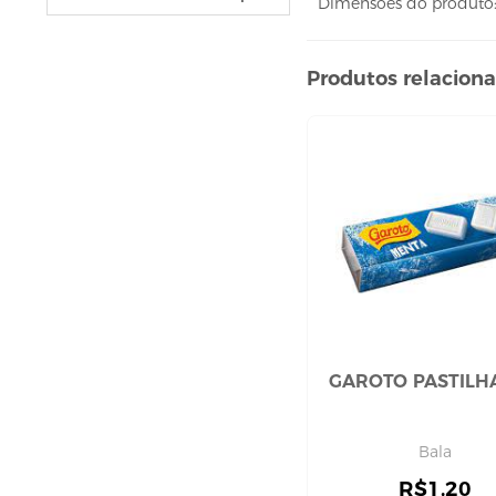
Dimensões do produto: 
VELAS
vela fonte
vela numéricas
Produtos relacion
BEBIDAS
ÁGUA
ESPUMANTE
SUCO
BELEZA E PERFUMARIA
COLORAÇÃO DE CABELO
água oxigenada
CUIDADO COM O CABELO
condicionador
GAROTO PASTILH
creme tratamento
finalizador
Bala
fixador
leavi-in,tônico e sérum
R$
1,20