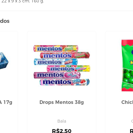
22 x 9 x 3 cm; 160 g.
ados
A 17g
Drops Mentos 38g
Chic
Bala
R$
2,50