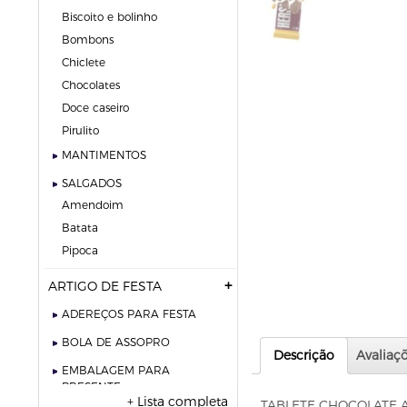
biscoito e bolinho
bombons
chiclete
chocolates
doce caseiro
pirulito
MANTIMENTOS
SALGADOS
amendoim
batata
pipoca
ARTIGO DE FESTA
ADEREÇOS PARA FESTA
BOLA DE ASSOPRO
Descrição
Avaliaçõ
EMBALAGEM PARA
PRESENTE
+ Lista completa
TABLETE CHOCOLATE 