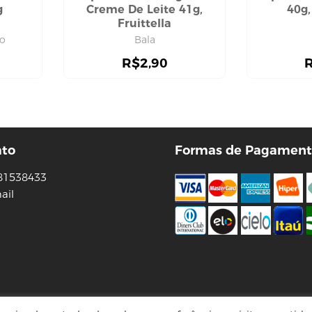
g
Creme De Leite 41g,
40g,
Fruittella
ho
Bala
R$
2,90
ato
Formas de Pagament
81538433
ail
Tecnologia Virtuaria