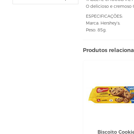
VELAS
O delicioso e cremoso 
vela fonte
ESPECIFICAÇÕES:
vela numéricas
Marca: Hershey’s;
BEBIDAS
Peso: 85g.
ÁGUA
ESPUMANTE
Produtos relacion
SUCO
BELEZA E PERFUMARIA
COLORAÇÃO DE CABELO
água oxigenada
CUIDADO COM O CABELO
condicionador
creme tratamento
finalizador
fixador
leavi-in,tônico e sérum
Biscoito Cooki