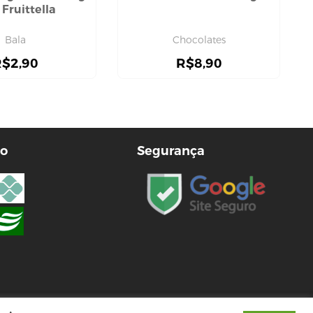
 Fruittella
Bala
Chocolates
R$
2,90
R$
8,90
o
Segurança