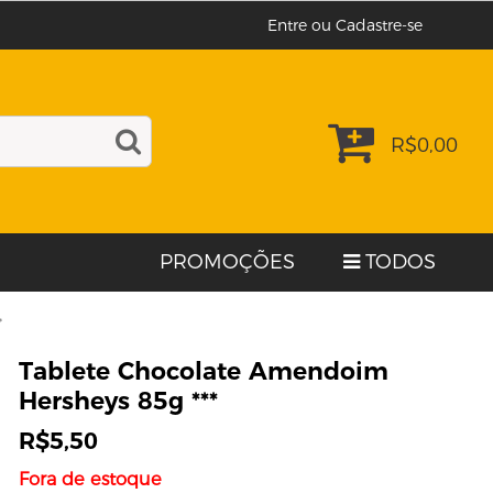
Entre ou Cadastre-se
R$
0,00
PROMOÇÕES
TODOS
*
Tablete Chocolate Amendoim
Hersheys 85g ***
R$
5,50
Fora de estoque