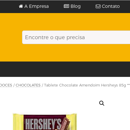
A Empresa
Blog
Contato
DOCES
/
CHOCOLATES
/ Tablete Chocolate Amendoim Hersheys 85g **