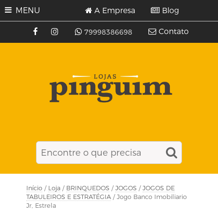
MENU
A Empresa
Blog
Contato
79998386698
Início
/
Loja
/
BRINQUEDOS
/
JOGOS
/
JOGOS DE
TABULEIROS E ESTRATÉGIA
/ Jogo Banco Imobiliario
Jr, Estrela