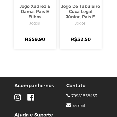
Jogo Xadrez E
Jogo De Tabuleiro
Dama, Pais E
Cuca Legal
Filhos
Júnior, Pais E
Filhos
Jogos
Jogos
R$
59,90
R$
32,50
Acompanhe-nos
Contato
79981538433
E-mail
Ajuda e Suporte