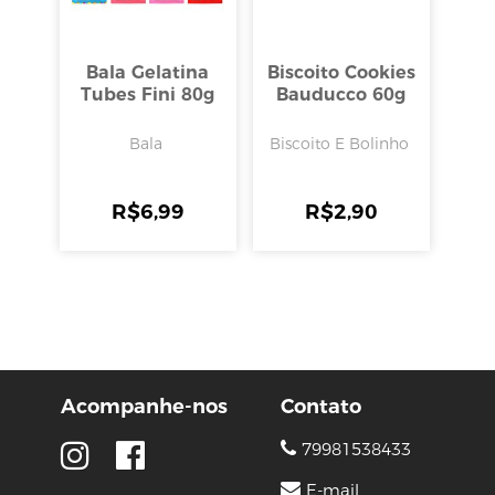
Bala Gelatina
Biscoito Cookies
Tubes Fini 80g
Bauducco 60g
Bala
Biscoito E Bolinho
R$
6,99
R$
2,90
Acompanhe-nos
Contato
79981538433
E-mail