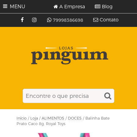
MENU
A Empresa
Blog
Contato
79998386698
Início
/
Loja
/
ALIMENTOS
/
DOCES
/ Balinha Bate
Prato Caco 8g, Royal Toys