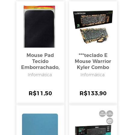
Mouse Pad
***teclado E
Tecido
Mouse Warrior
Emborrachado,
Kyler Combo
Reflex
Army Tc249,
Informática
Informática
Multilaser
R$
11,50
R$
133,90