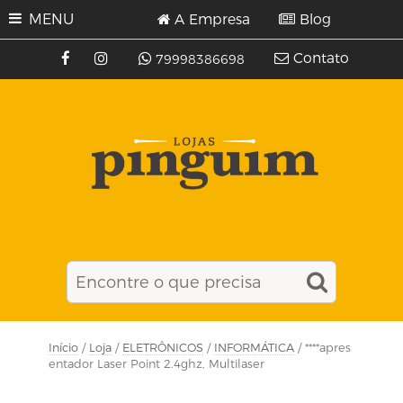
MENU
A Empresa
Blog
Contato
79998386698
Início
/
Loja
/
ELETRÔNICOS
/
INFORMÁTICA
/ ****apres
entador Laser Point 2.4ghz, Multilaser