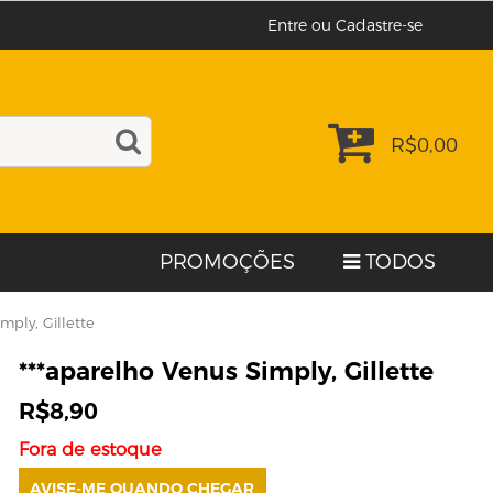
Entre ou Cadastre-se
R$
0,00
PROMOÇÕES
TODOS
mply, Gillette
***aparelho Venus Simply, Gillette
R$
8,90
Fora de estoque
AVISE-ME QUANDO CHEGAR