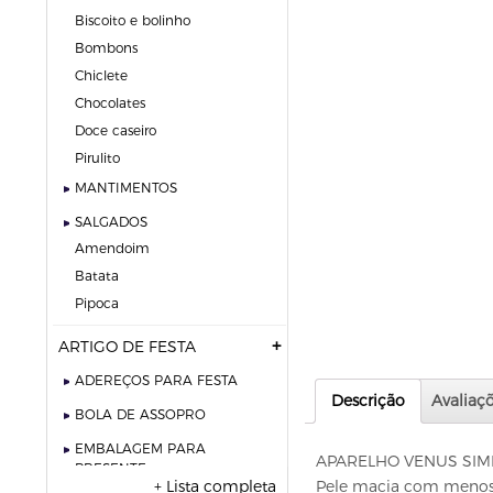
biscoito e bolinho
bombons
chiclete
chocolates
doce caseiro
pirulito
MANTIMENTOS
SALGADOS
amendoim
batata
pipoca
ARTIGO DE FESTA
ADEREÇOS PARA FESTA
Descrição
Avaliaçõ
BOLA DE ASSOPRO
EMBALAGEM PARA
APARELHO VENUS SIMPL
PRESENTE
+ Lista completa
Pele macia com menos i