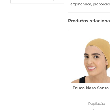
VELAS
ergonômica, proporcion
vela fonte
vela numéricas
Produtos relacion
BEBIDAS
ÁGUA
ESPUMANTE
SUCO
BELEZA E PERFUMARIA
COLORAÇÃO DE CABELO
água oxigenada
CUIDADO COM O CABELO
condicionador
Touca Nero Santa 
creme tratamento
finalizador
fixador
Depilação
leavi-in,tônico e sérum