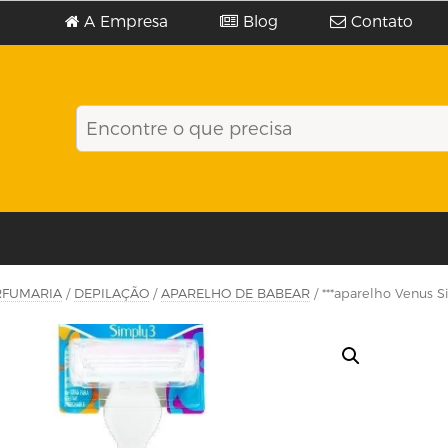
A Empresa
Blog
Contato
RFUMARIA
/
DEPILAÇÃO
/
APARELHO DE BABEAR
/ ***aparelho Venus Si