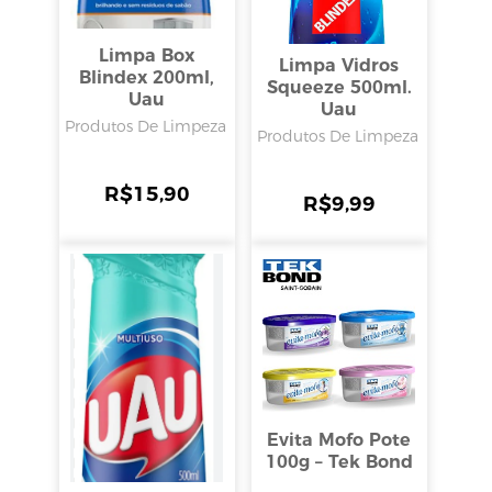
Limpa Box
Limpa Vidros
Blindex 200ml,
Squeeze 500ml.
Uau
Uau
Produtos De Limpeza
Produtos De Limpeza
R$
15,90
R$
9,99
Evita Mofo Pote
100g – Tek Bond