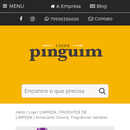
MENU
A Empresa
Blog
Contato
79998386698
Início
/
Loja
/
LIMPEZA
/
PRODUTOS DE
LIMPEZA
/ Amaciante Downy, Fragrâncias Variadas