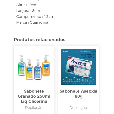
Altura : 9cm
Largura : 8cm
Comprimento : 13cm
Marca : Guanidina
Produtos relacionados
Sabonete
Sabonete Asepxia
Granado 250ml
80g
Liq Glicerina
Bebê
Depilação
Depilação