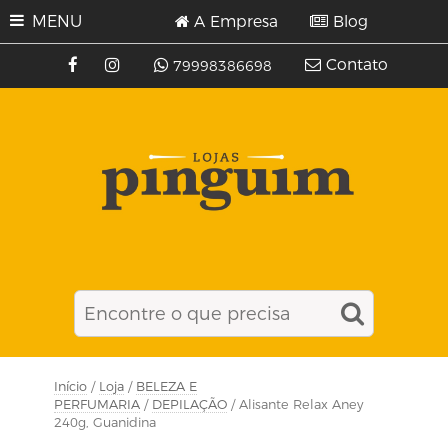
MENU
A Empresa
Blog
Contato
79998386698
Início
/
Loja
/
BELEZA E
PERFUMARIA
/
DEPILAÇÃO
/ Alisante Relax Aney
240g, Guanidina