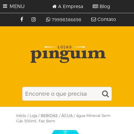
MENU
A Empresa
Blog
Contato
79998386698
Início
/
Loja
/
BEBIDAS
/
ÁGUA
/ água Mineral Sem
Gás 500ml, Faz Bem