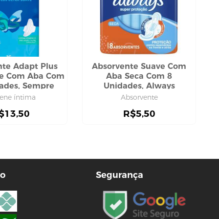
te Adapt Plus
Absorvente Suave Com
ve Com Aba Com
Aba Seca Com 8
ades, Sempre
Unidades, Always
Livre
iene íntima
Absorvente
$
13,50
R$
5,50
o
Segurança