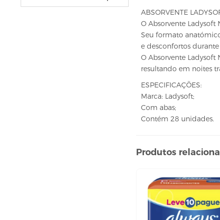
VELAS
ABSORVENTE LADYSOF
vela fonte
O Absorvente Ladysoft 
vela numéricas
Seu formato anatómico 
e desconfortos durante a
BEBIDAS
O Absorvente Ladysoft 
ÁGUA
resultando em noites tr
ESPUMANTE
ESPECIFICAÇÕES:
SUCO
Marca: Ladysoft;
Com abas;
BELEZA E PERFUMARIA
Contém 28 unidades.
COLORAÇÃO DE CABELO
água oxigenada
Produtos relacion
CUIDADO COM O CABELO
condicionador
creme tratamento
finalizador
fixador
leavi-in,tônico e sérum