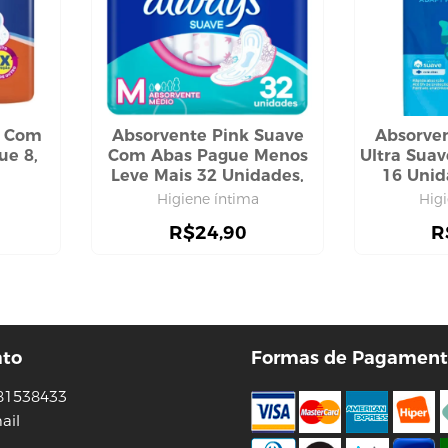
e Com
Absorvente Pink Suave
Absorven
ue 8,
Com Abas Pague Menos
Ultra Sua
Leve Mais 32 Unidades,
16 Unid
Always
Higiene íntima
Hig
R$
24,90
R
ato
Formas de Pagament
81538433
ail