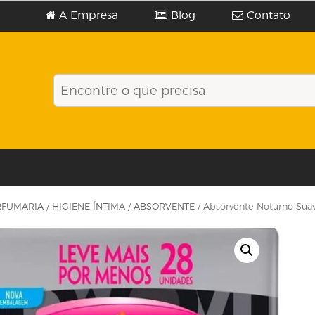
A Empresa
Blog
Contato
RFUMARIA
/
HIGIENE ÍNTIMA
/
ABSORVENTE
/ Absorvente Noturno Sua