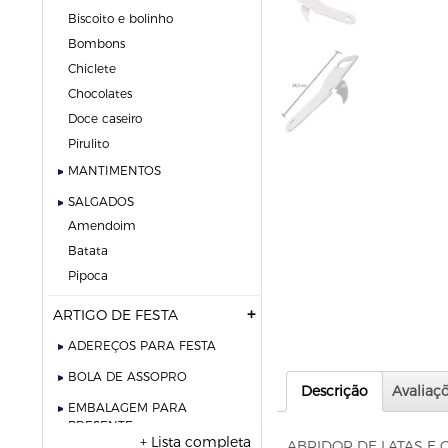
biscoito e bolinho
bombons
chiclete
chocolates
doce caseiro
pirulito
MANTIMENTOS
SALGADOS
amendoim
batata
pipoca
ARTIGO DE FESTA
ADEREÇOS PARA FESTA
BOLA DE ASSOPRO
Descrição
Avaliaçõ
EMBALAGEM PARA
PRESENTE
+ Lista completa
ABRIDOR DE LATAS E 