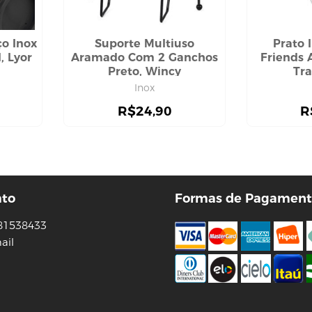
o Inox
Suporte Multiuso
Prato 
 Lyor
Aramado Com 2 Ganchos
Friends 
Preto, Wincy
Tr
Inox
R$
24,90
R
ato
Formas de Pagament
81538433
ail