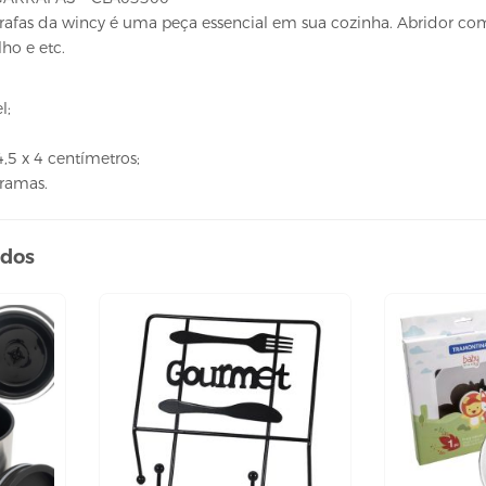
rrafas da wincy é uma peça essencial em sua cozinha. Abridor combi
lho e etc.
l;
,5 x 4 centímetros;
Gramas.
ados