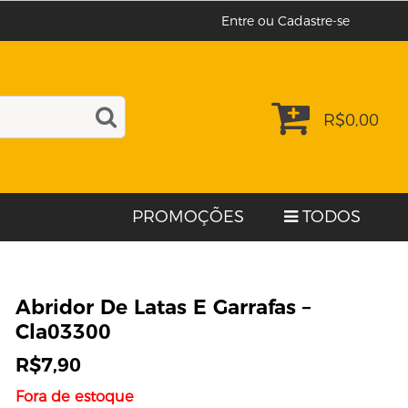
Entre ou Cadastre-se
R$
0,00
PROMOÇÕES
TODOS
Abridor De Latas E Garrafas –
Cla03300
R$
7,90
Fora de estoque