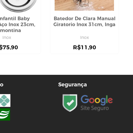
Infantil Baby
Batedor De Clara Manual
Aço Inox 23cm,
Giratorio Inox 31cm, Inga
amontina
Inox
Inox
$
75,90
R$
11,90
o
Segurança