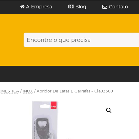
A Empresa
Blog
Contato
OMÉSTICA
/
INOX
/ Abridor De Latas E Garrafas – Cla03300