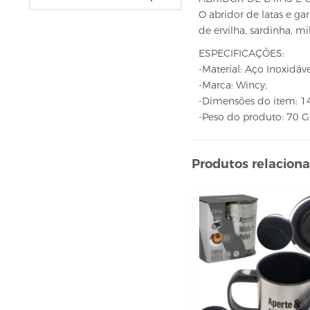
VELAS
O abridor de latas e ga
vela fonte
de ervilha, sardinha, mi
vela numéricas
ESPECIFICAÇÕES:
BEBIDAS
-Material: Aço Inoxidáve
-Marca: Wincy;
ÁGUA
-Dimensões do item: 14
ESPUMANTE
-Peso do produto: 70 
SUCO
BELEZA E PERFUMARIA
Produtos relacion
COLORAÇÃO DE CABELO
água oxigenada
CUIDADO COM O CABELO
condicionador
creme tratamento
finalizador
fixador
leavi-in,tônico e sérum