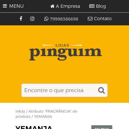
MENU
A Empresa
Blog
Contato
79998386698
Início
/ Atributo "FRAGRÂNCIA" de
produto / YEMANJA
YEMANJA