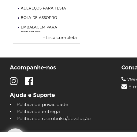
ADEREÇOS PARA FESTA
BOLA DE ASSOPRO
EMBALAGEM PARA
PRESENTE
+ Lista completa
VELAS
vela fonte
vela numéricas
Acompanhe-nos
Cont
BEBIDAS
ÁGUA
799
E-m
ESPUMANTE
Ajuda e Suporte
SUCO
Política de privacidade
BELEZA E PERFUMARIA
Política de entrega
Política de reembolso/devolução
COLORAÇÃO DE CABELO
água oxigenada
CUIDADO COM O CABELO
© 2026 Lojas Pinguim