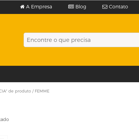
A Empresa
Blog
Contato
CIA" de produto / FEMME
tado