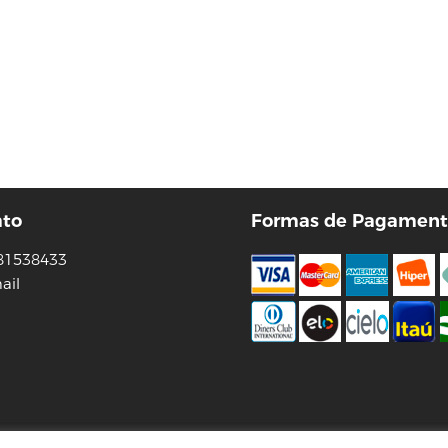
ato
Formas de Pagament
81538433
ail
Tecnologia Virtuaria