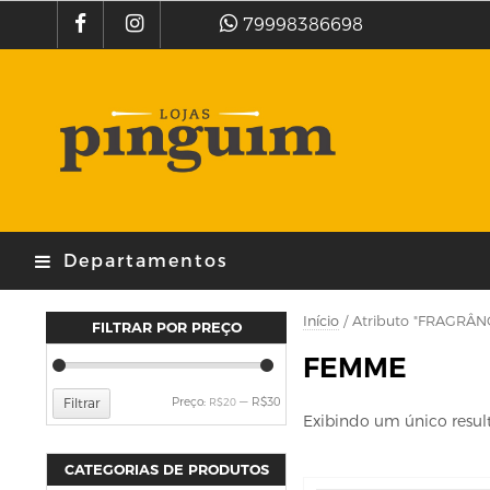
79998386698
Departamentos
Início
/ Atributo "FRAGRÂN
FILTRAR POR PREÇO
FEMME
Preço
Preço
Preço:
—
R$30
Filtrar
R$20
Exibindo um único resul
mínimo
máximo
CATEGORIAS DE PRODUTOS