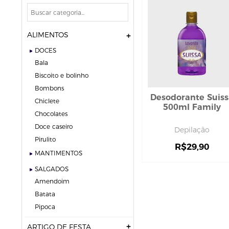
ALIMENTOS
DOCES
bala
biscoito e bolinho
bombons
Desodorante Suiss
chiclete
500ml Family
chocolates
doce caseiro
Depilação
pirulito
R$
29,90
MANTIMENTOS
SALGADOS
amendoim
batata
pipoca
ARTIGO DE FESTA