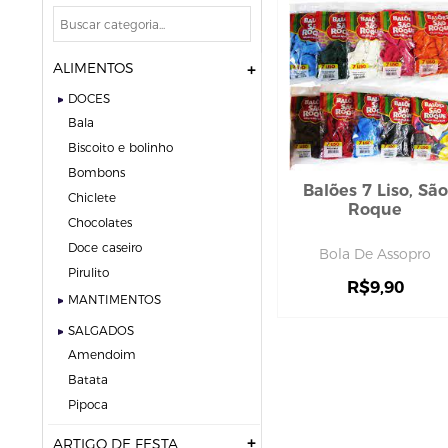
ALIMENTOS
DOCES
bala
biscoito e bolinho
bombons
Balões 7 Liso, São
chiclete
Roque
chocolates
doce caseiro
Bola De Assopro
pirulito
R$
9,90
MANTIMENTOS
SALGADOS
amendoim
batata
pipoca
ARTIGO DE FESTA