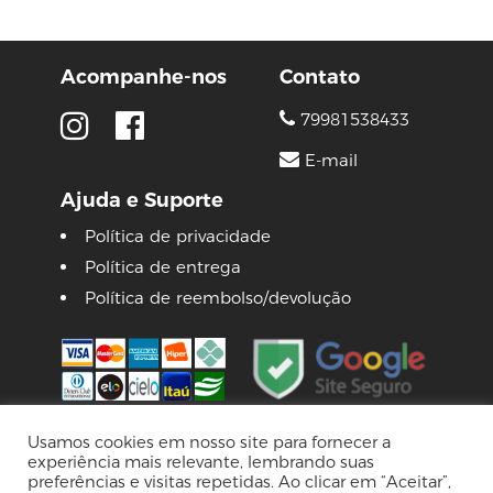
Acompanhe-nos
Contato
79981538433
E-mail
Ajuda e Suporte
Política de privacidade
Política de entrega
Política de reembolso/devolução
Usamos cookies em nosso site para fornecer a
experiência mais relevante, lembrando suas
© 2026 Lojas Pinguim
preferências e visitas repetidas. Ao clicar em “Aceitar”,