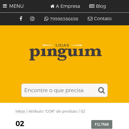
MENU
A Empresa
Blog
Contato
79998386698
Início
/ Atributo "COR" de produto / 02
02
FILTRAR