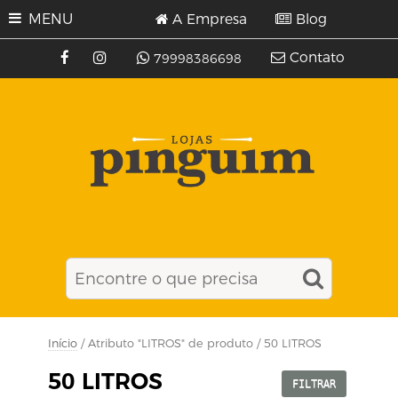
MENU
A Empresa
Blog
Contato
79998386698
Início
/ Atributo "LITROS" de produto / 50 LITROS
50 LITROS
FILTRAR